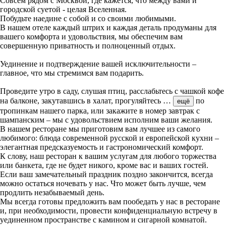
Совсем рядом с Москвой, где кажется, что между вами и
городской суетой - целая Вселенная.
Побудьте наедине с собой и со своими любимыми.
В нашем отеле каждый штрих и каждая деталь продуманы для
вашего комфорта и удовольствия, мы обеспечим вам
совершенную приватность и полноценный отдых.
Уединение и подтверждение вашей исключительности –
главное, что мы стремимся вам подарить.
Проведите утро в саду, слушая птиц, расслабьтесь с чашкой кофе
на балконе, закутавшись в халат, прогуляйтесь
…
по
ещё
тропинкам нашего парка, или закажите в номер завтрак с
шампанским – мы с удовольствием исполним ваши желания.
В нашем ресторане мы приготовим вам лучшее из самого
любимого: блюда современной русской и европейской кухни –
элегантная предсказуемость и гастрономический комфорт.
К слову, наш ресторан к вашим услугам для любого торжества
или банкета, где не будет никого, кроме вас и ваших гостей.
Если ваш замечательный праздник поздно закончится, всегда
можно остаться ночевать у нас. Что может быть лучше, чем
продлить незабываемый день.
Мы всегда готовы предложить вам пообедать у нас в ресторане
и, при необходимости, провести конфиденциальную встречу в
уединенном пространстве с камином и сигарной комнатой.