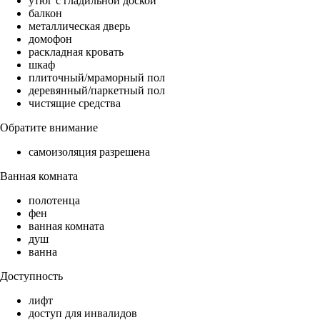
утюг с гладильной доской
балкон
металлическая дверь
домофон
раскладная кровать
шкаф
плиточный/мраморный пол
деревянный/паркетный пол
чистящие средства
Обратите внимание
самоизоляция разрешена
Ванная комната
полотенца
фен
ванная комната
душ
ванна
Доступность
лифт
доступ для инвалидов