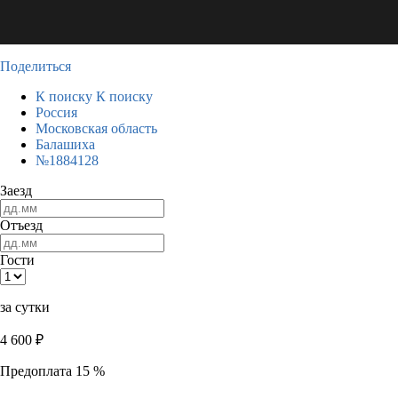
Поделиться
К поиску
К поиску
Россия
Московская область
Балашиха
№1884128
Заезд
Отъезд
Гости
за сутки
4 600
₽
Предоплата 15 %